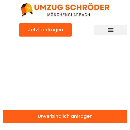
Zum
Inhalt
springen
Jetzt anfragen
Günstiger Telford Umzug
Umzug
Mönchengladbac
Telford
Unverbindlich anfragen