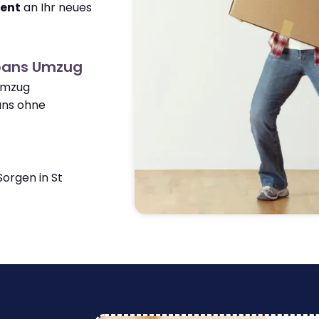
ient
an Ihr neues
lbans Umzug
 Umzug
ans ohne
orgen in St