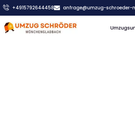
Zum
+4915792644458
anfrage@umzug-schroeder-
Inhalt
springen
Umzugsu
Günstiger St Albans Umzug
Umzug
Möncheng