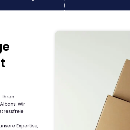
ge
t
r Ihren
Albans. Wir
stressfreie
nsere Expertise,