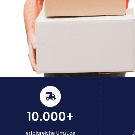
10.000+
erfolgreiche Umzüge
J