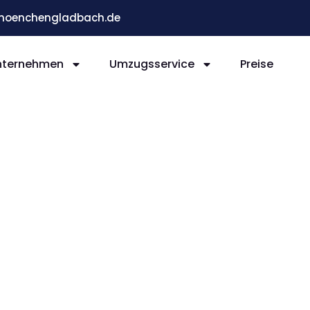
moenchengladbach.de
nternehmen
Umzugsservice
Preise
ladb