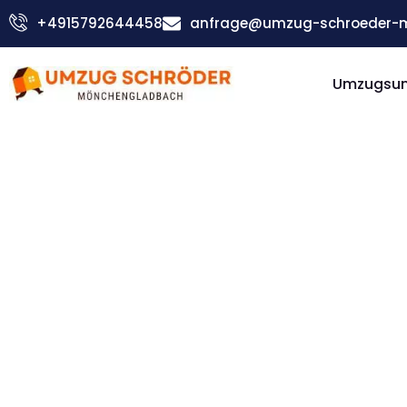
Zum
+4915792644458
anfrage@umzug-schroeder-
Inhalt
springen
Umzugsu
Günstiger Die Medway Towns Umzug
Umzug
Möncheng