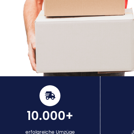
10.000+
erfolgreiche Umzüge
J