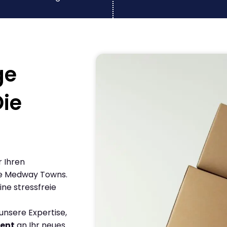
ge
ie
r Ihren
e Medway Towns.
ine stressfreie
nsere Expertise,
ient
an Ihr neues