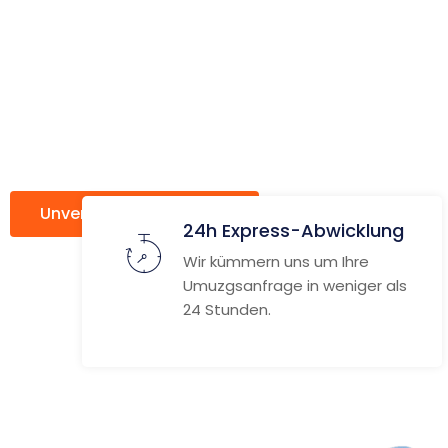
ach Die M
Towns
Unverbindlich anfragen
Weitere Informat
24h Express-Abwicklung
Wir kümmern uns um Ihre
Umuzgsanfrage in weniger als
24 Stunden.