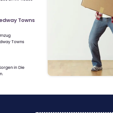
Medway Towns
 Umzug
edway Towns
orgen in Die
n.