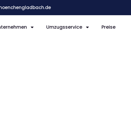
moenchengladbach.de
nternehmen
Umzugsservice
Preise
ladb