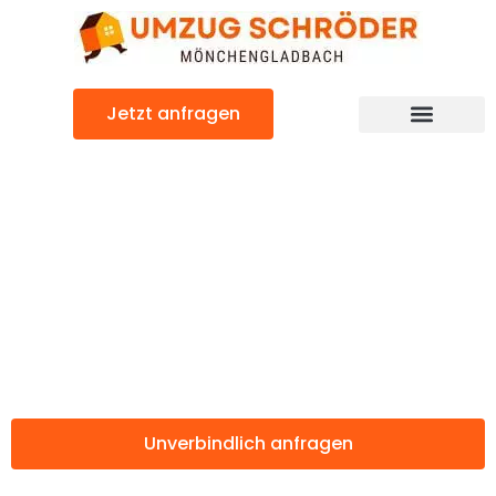
Zum
Inhalt
springen
Jetzt anfragen
Günstiger Ipswich Umzug
Umzug
Mönchengladbac
Ipswich
Unverbindlich anfragen