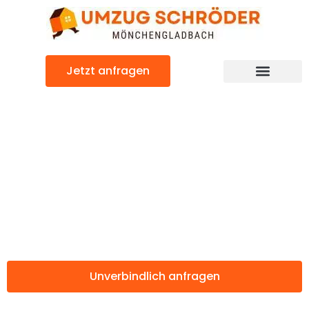
Zum
Inhalt
springen
Jetzt anfragen
Günstiger Scottish Borders Umzug
Umzug
Mönchengladbac
Scottish Borders
Unverbindlich anfragen