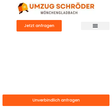
Zum
Inhalt
springen
Jetzt anfragen
Günstiger Hastings Umzug
Umzug
Mönchengladbac
Hastings
Unverbindlich anfragen