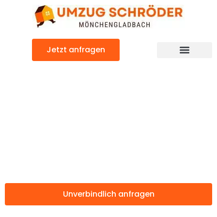
Zum
Inhalt
springen
Jetzt anfragen
Günstiger London Umzug
Umzug
Mönchengladbac
London
Unverbindlich anfragen