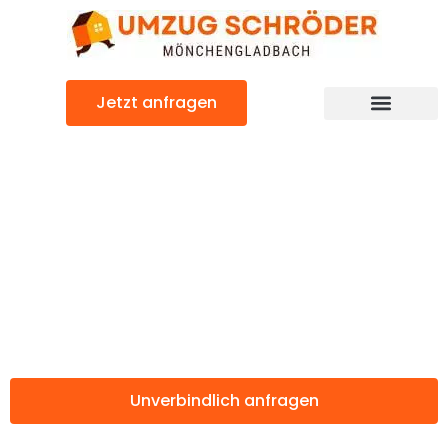
Zum
Inhalt
springen
Jetzt anfragen
Günstiger Birmingham Umzug
Umzug
Mönchengladbac
Birmingham
Unverbindlich anfragen