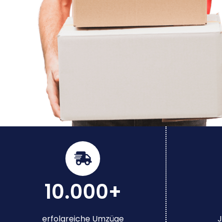
10.000+
erfolgreiche Umzüge
J