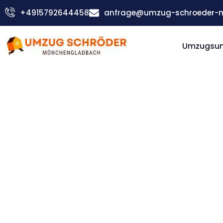
Zum
+4915792644458
anfrage@umzug-schroeder-
Inhalt
springen
Umzugsu
Günstiger Santa Cruz de Tenerife Umzug
Umzug
Möncheng