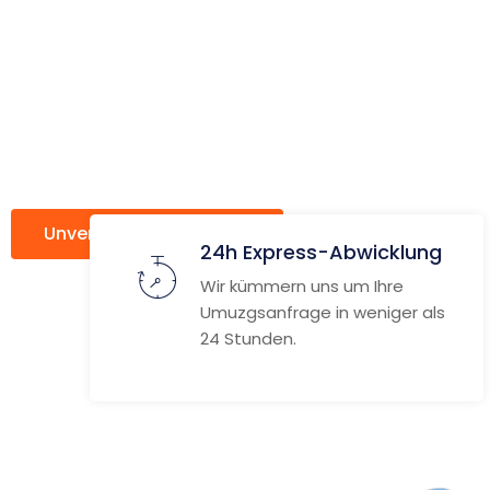
ach Santa
de Tenerif
Unverbindlich anfragen
Weitere Informat
24h Express-Abwicklung
Wir kümmern uns um Ihre
Umuzgsanfrage in weniger als
24 Stunden.