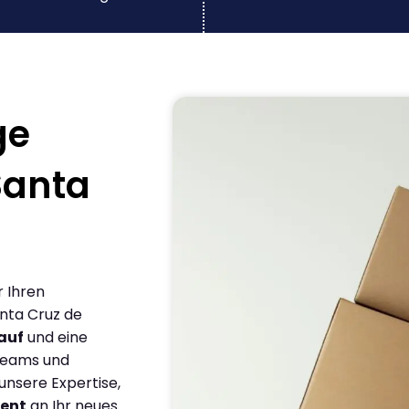
ge
Santa
r Ihren
nta Cruz de
auf
und eine
 Teams und
nsere Expertise,
ient
an Ihr neues