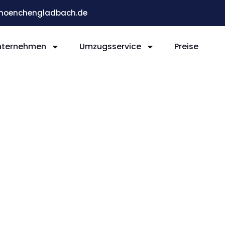
moenchengladbach.de
nternehmen
Umzugsservice
Preise
ladb