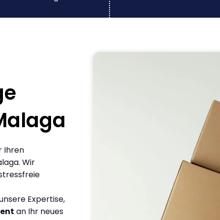
ge
Malaga
r Ihren
laga. Wir
stressfreie
nsere Expertise,
ient
an Ihr neues