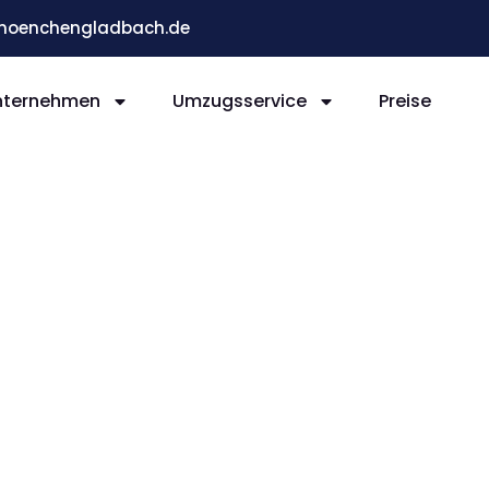
moenchengladbach.de
nternehmen
Umzugsservice
Preise
ladb