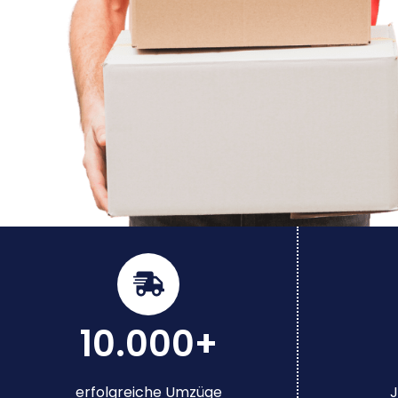
10.000+
erfolgreiche Umzüge
J