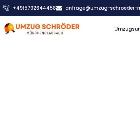
Zum
+4915792644458
anfrage@umzug-schroeder-
Inhalt
springen
Umzugsu
Günstiger Malaga Umzug
Umzug
Möncheng