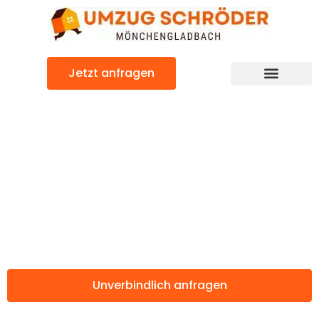
Zum
Inhalt
springen
Jetzt anfragen
Günstiger Leganés Umzug
Umzug
Mönchengladbac
Leganés
Unverbindlich anfragen