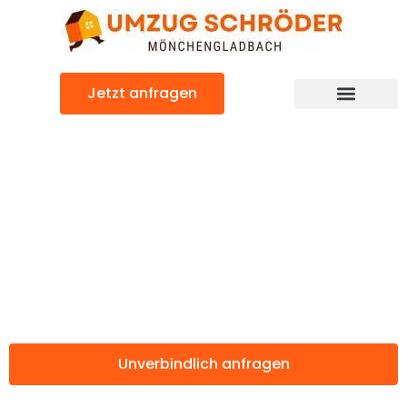
Zum
Inhalt
springen
Jetzt anfragen
Günstiger Fuenlabrada Umzug
Umzug
Mönchengladbac
Fuenlabrada
Unverbindlich anfragen