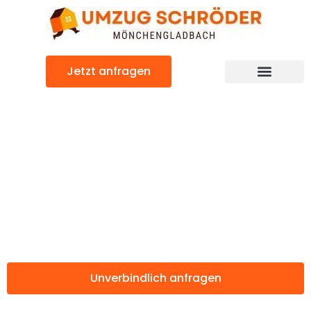
Zum
Inhalt
springen
Jetzt anfragen
Günstiger Algeciras Umzug
Umzug
Mönchengladbac
Algeciras
Unverbindlich anfragen