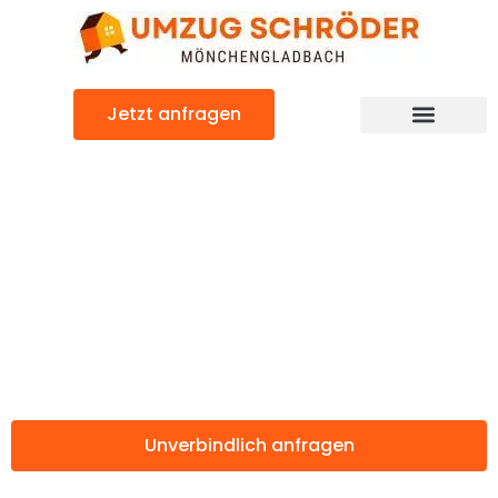
Zum
Inhalt
springen
Jetzt anfragen
Günstiger Regensburg Umzug
Umzug
Mönchengladbac
Regensburg
Unverbindlich anfragen