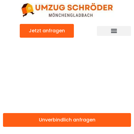
Zum
Inhalt
springen
Jetzt anfragen
Günstiger Pforzheim Umzug
Umzug
Mönchengladbac
Pforzheim
Unverbindlich anfragen