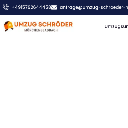
Zum
+4915792644458
anfrage@umzug-schroeder-
Inhalt
springen
Umzugsu
Günstiger Erlangen Umzug
Umzug
Möncheng