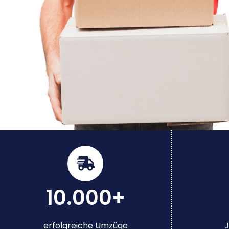
10.000+
erfolgreiche Umzüge
J