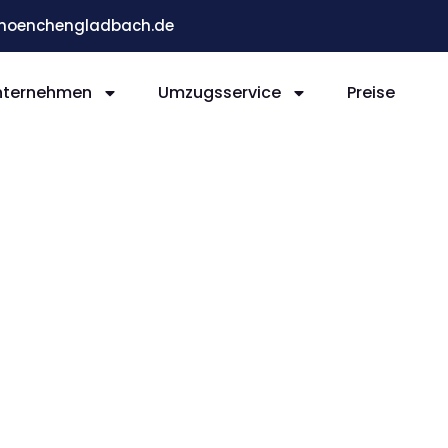
moenchengladbach.de
nternehmen
Umzugsservice
Preise
ladb