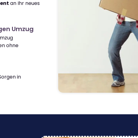
ient
an Ihr neues
ngen Umzug
 Umzug
en ohne
orgen in