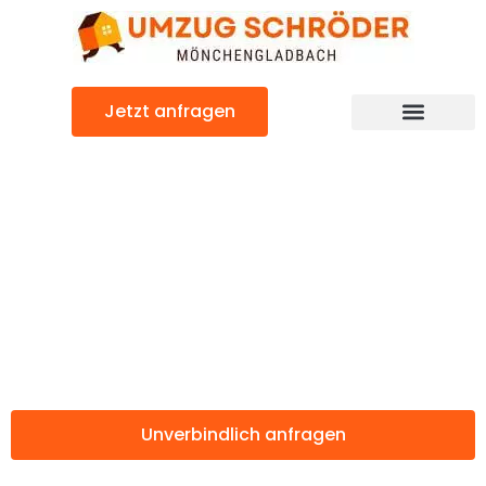
Zum
Inhalt
springen
Jetzt anfragen
Günstiger Duisburg Umzug
Umzug
Mönchengladbac
Duisburg
Unverbindlich anfragen