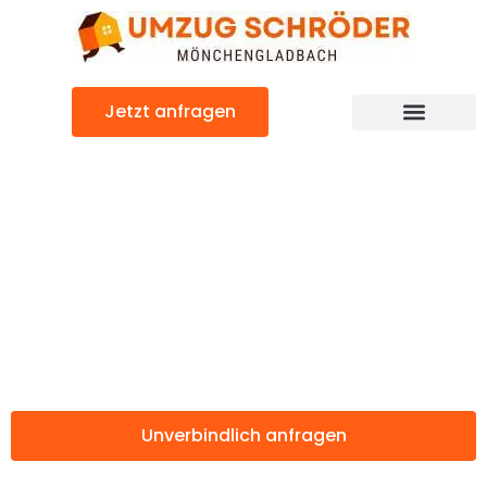
Zum
Inhalt
springen
Jetzt anfragen
Günstiger Bielefeld Umzug
Umzug
Mönchengladbac
Bielefeld
Unverbindlich anfragen