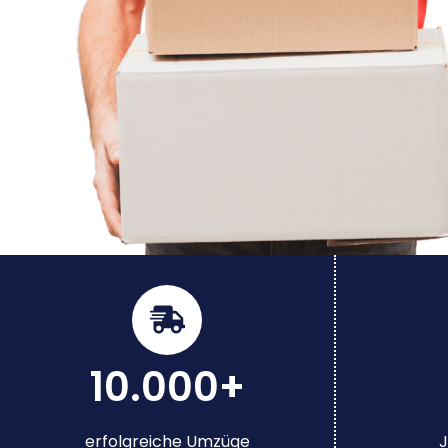
10.000+
erfolgreiche Umzüge
J