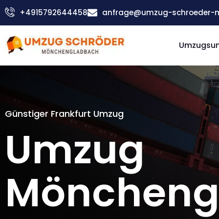
Zum
+4915792644458
anfrage@umzug-schroeder-
Inhalt
springen
Umzugsu
Günstiger Frankfurt Umzug
Umzug
Möncheng