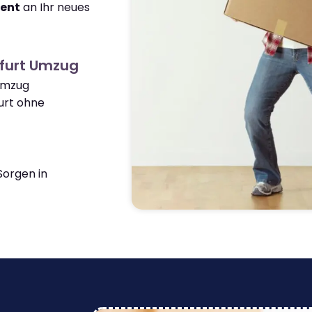
ient
an Ihr neues
kfurt Umzug
 Umzug
urt ohne
orgen in