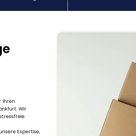
ge
r Ihren
nkfurt. Wir
stressfreie
nsere Expertise,