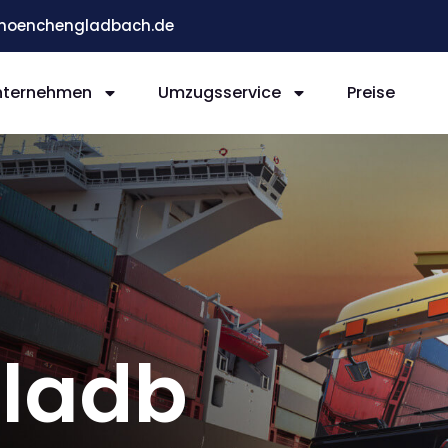
moenchengladbach.de
nternehmen
Umzugsservice
Preise
ladb