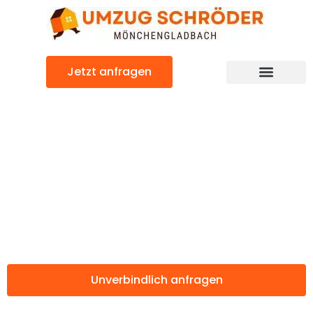
Zum
Inhalt
springen
Jetzt anfragen
Günstiger Bremen Umzug
Umzug
Mönchengladbac
Bremen
Unverbindlich anfragen