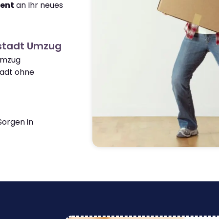
ient
an Ihr neues
lstadt Umzug
 Umzug
adt ohne
orgen in