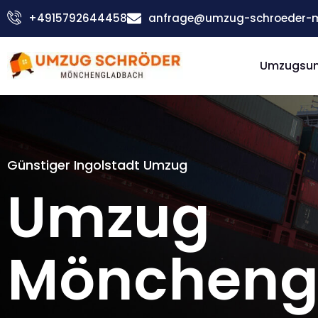
Zum
+4915792644458
anfrage@umzug-schroeder-
Inhalt
springen
Umzugsu
Günstiger Ingolstadt Umzug
Umzug
Möncheng