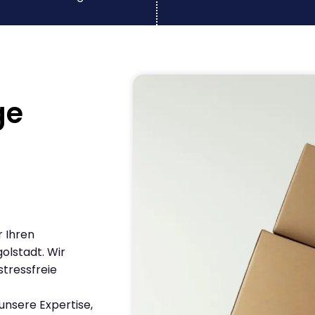
ge
r Ihren
lstadt. Wir
stressfreie
nsere Expertise,