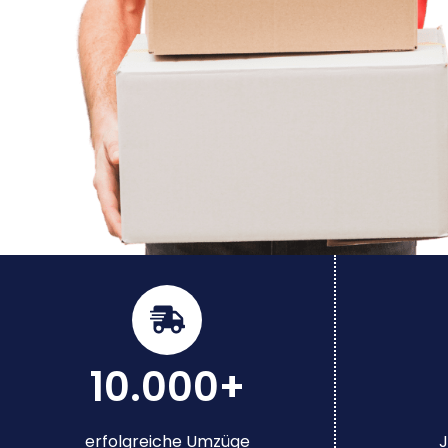
10.000+
erfolgreiche Umzüge
J