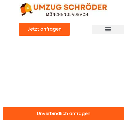
Zum
Inhalt
springen
Jetzt anfragen
Günstiger Vicenza Umzug
Umzug
Mönchengladbac
Vicenza
Unverbindlich anfragen