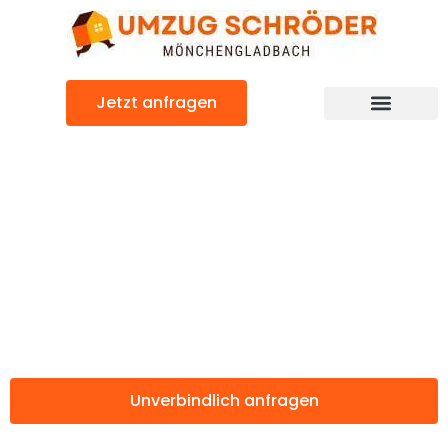
Zum
Inhalt
springen
Jetzt anfragen
Günstiger Salerno Umzug
Umzug
Mönchengladbac
Salerno
Unverbindlich anfragen