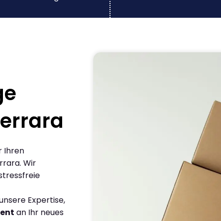
ge
errara
r Ihren
rara. Wir
stressfreie
nsere Expertise,
ient
an Ihr neues