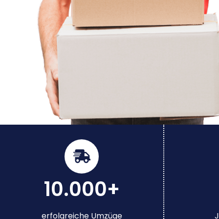
10.000+
erfolgreiche Umzüge
J