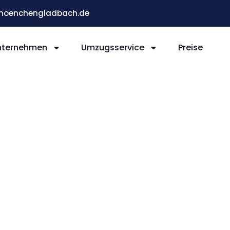
moenchengladbach.de
nternehmen
Umzugsservice
Preise
ladb