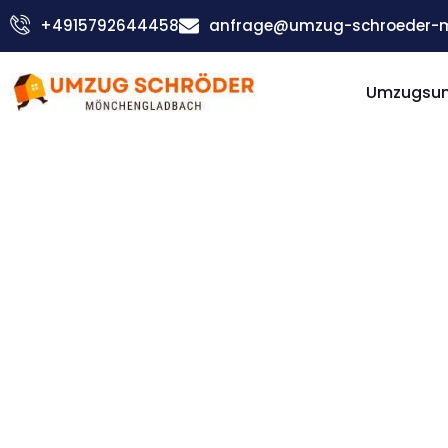
Zum
+4915792644458
anfrage@umzug-schroeder-
Inhalt
springen
Umzugsu
Günstiger Ferrara Umzug
Umzug
Möncheng