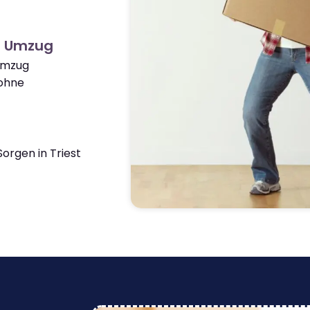
st Umzug
 Umzug
ohne
orgen in Triest