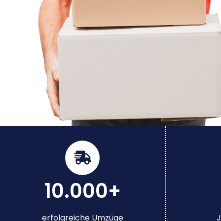
10.000+
erfolgreiche Umzüge
J