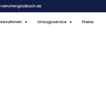
moenchengladbach.de
nternehmen
Umzugsservice
Preise
ladb