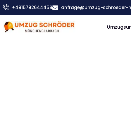
Zum
+4915792644458
anfrage@umzug-schroeder-
Inhalt
springen
Umzugsu
Günstiger Triest Umzug
Umzug
Möncheng