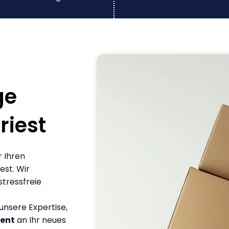
ge
iest
r Ihren
st. Wir
stressfreie
nsere Expertise,
ient
an Ihr neues