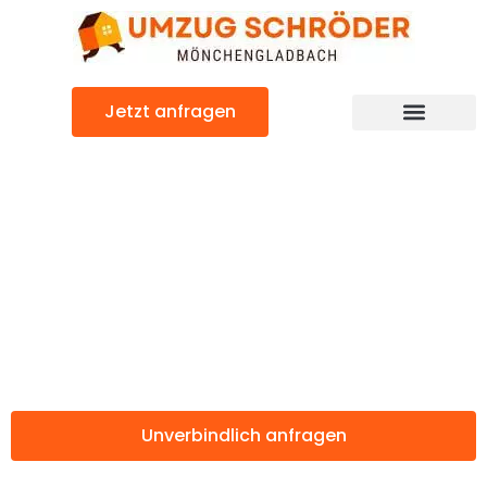
Zum
Inhalt
springen
Jetzt anfragen
Günstiger Batman Umzug
Umzug
Mönchengladbac
Batman
Unverbindlich anfragen