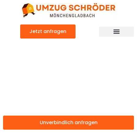
Zum
Inhalt
springen
Jetzt anfragen
Günstiger Corlu Umzug
Umzug
Mönchengladbac
Corlu
Unverbindlich anfragen