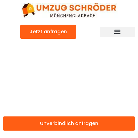
Zum
Inhalt
springen
Jetzt anfragen
Günstiger Aydin Umzug
Umzug
Mönchengladbac
Aydin
Unverbindlich anfragen