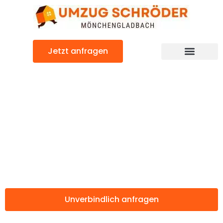
Zum
Inhalt
springen
Jetzt anfragen
Günstiger Tours Umzug
Umzug
Mönchengladbac
Tours
Unverbindlich anfragen