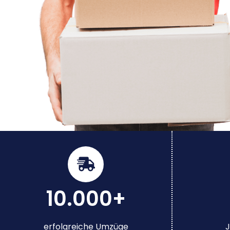
10.000+
erfolgreiche Umzüge
J