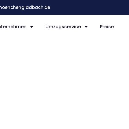
moenchengladbach.de
nternehmen
Umzugsservice
Preise
ladb