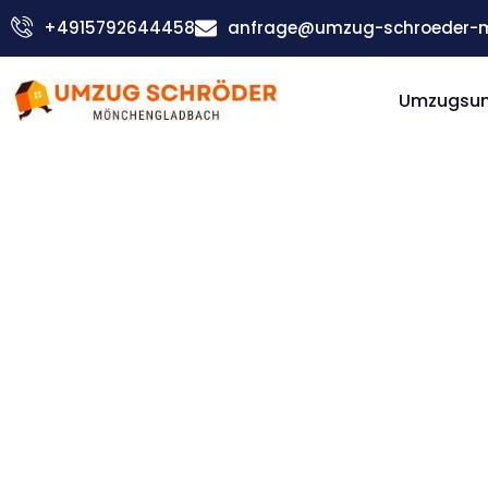
Zum
+4915792644458
anfrage@umzug-schroeder-
Inhalt
springen
Umzugsu
Günstiger Caen Umzug
Umzug
Möncheng