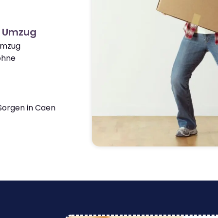
n Umzug
 Umzug
ohne
Sorgen in Caen