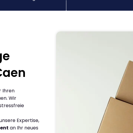
ge
Caen
r Ihren
en. Wir
stressfreie
nsere Expertise,
ient
an Ihr neues