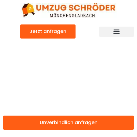
Zum
Inhalt
springen
Jetzt anfragen
Günstiger Le Mans Umzug
Umzug
Mönchengladbac
Le Mans
Unverbindlich anfragen