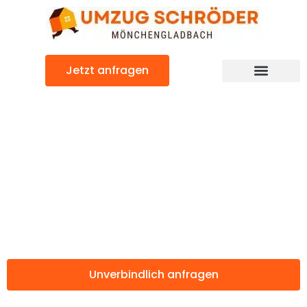
Zum
Inhalt
springen
Jetzt anfragen
Günstiger Toulouse Umzug
Umzug
Mönchengladbac
Toulouse
Unverbindlich anfragen