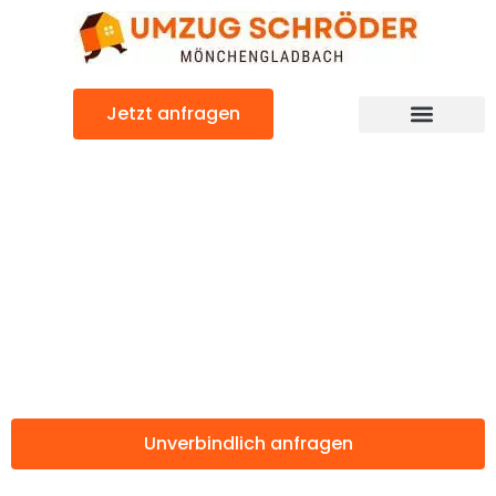
Zum
Inhalt
springen
Jetzt anfragen
Günstiger Lugano Umzug
Umzug
Mönchengladbac
Lugano
Unverbindlich anfragen