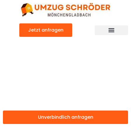
Zum
Inhalt
springen
Jetzt anfragen
Günstiger Winterthur Umzug
Umzug
Mönchengladbac
Winterthur
Unverbindlich anfragen