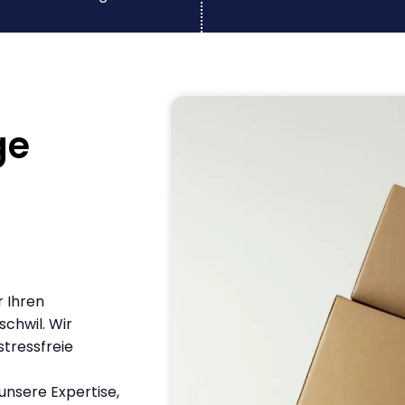
ge
r Ihren
chwil. Wir
stressfreie
nsere Expertise,