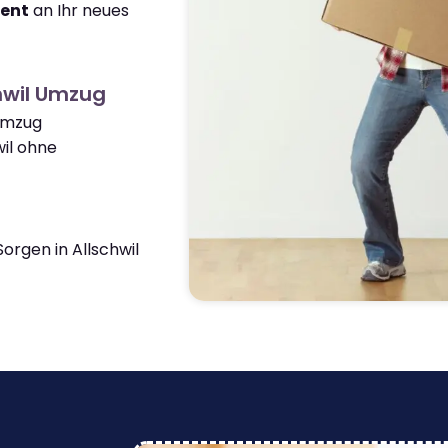
ient
an Ihr neues
hwil Umzug
 Umzug
il ohne
rgen in Allschwil