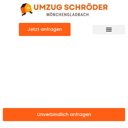
Zum
Inhalt
springen
Jetzt anfragen
Günstiger Liechtenstein Umzug
Umzug
Mönchengladbac
Liechtenstein
Unverbindlich anfragen