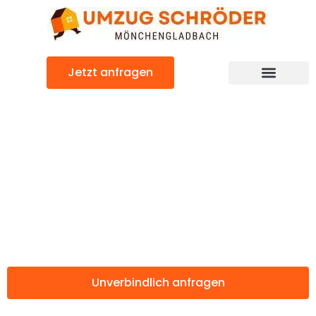
Zum
Inhalt
springen
Jetzt anfragen
Günstiger St. Pölten Umzug
Umzug
Mönchengladbac
St. Pölten
Unverbindlich anfragen