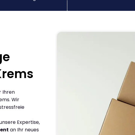
ge
Krems
r Ihren
ems. Wir
stressfreie
nsere Expertise,
ient
an Ihr neues