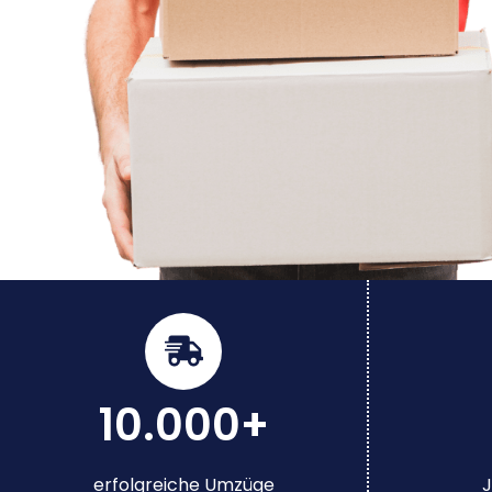
10.000+
erfolgreiche Umzüge
J