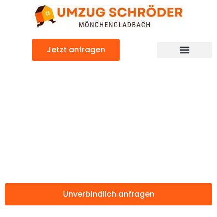
Zum
Inhalt
springen
Jetzt anfragen
Günstiger Bregenz Umzug
Umzug
Mönchengladbac
Bregenz
Unverbindlich anfragen