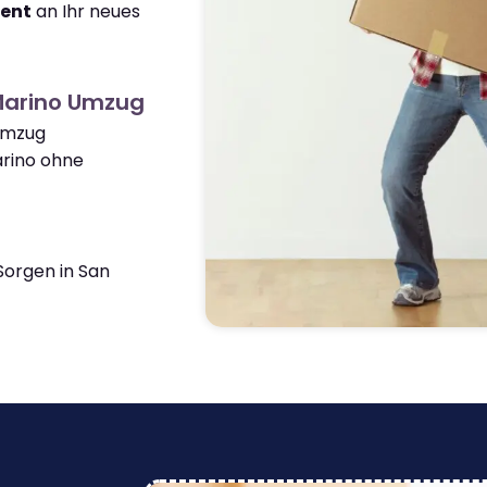
ient
an Ihr neues
Marino Umzug
 Umzug
rino ohne
orgen in San