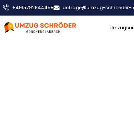
Zum
+4915792644458
anfrage@umzug-schroeder-
Inhalt
springen
Umzugsu
Günstiger San Marino Umzug
Umzug
Möncheng