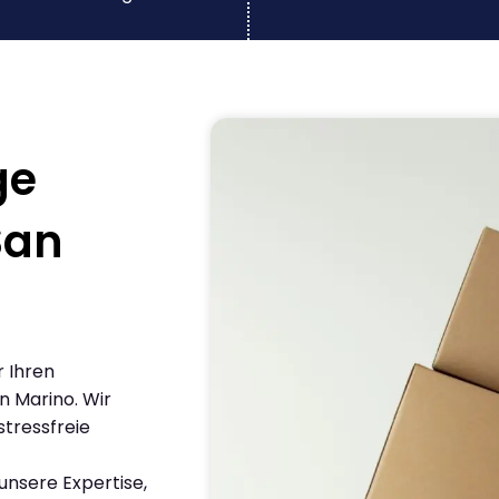
ge
San
r Ihren
 Marino. Wir
stressfreie
nsere Expertise,