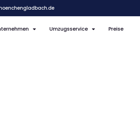
moenchengladbach.de
nternehmen
Umzugsservice
Preise
ladb