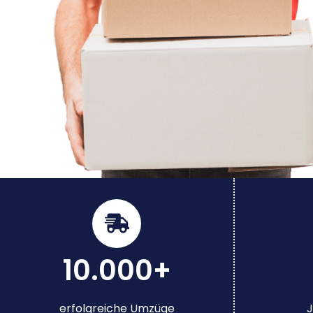
10.000+
erfolgreiche Umzüge
J