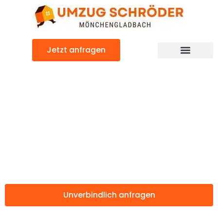
Zum
Inhalt
springen
Jetzt anfragen
Günstiger Amadora Umzug
Umzug
Mönchengladbac
Amadora
Unverbindlich anfragen