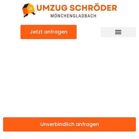
Zum
Inhalt
springen
Jetzt anfragen
Günstiger Dublin Umzug
Umzug
Mönchengladbac
Dublin
Unverbindlich anfragen