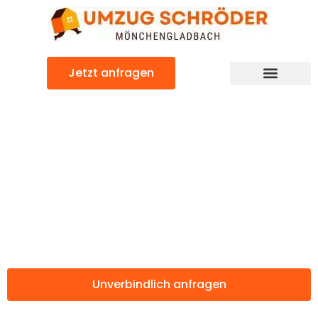
Zum
Inhalt
springen
Jetzt anfragen
Günstiger Gibraltar Umzug
Umzug
Mönchengladbac
Gibraltar
Unverbindlich anfragen