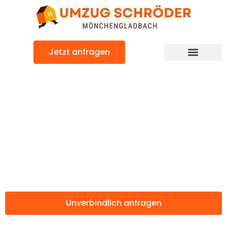
Zum
Inhalt
springen
Jetzt anfragen
Günstiger Zielona Góra Umzug
Umzug
Mönchengladbac
Zielona Góra
Unverbindlich anfragen