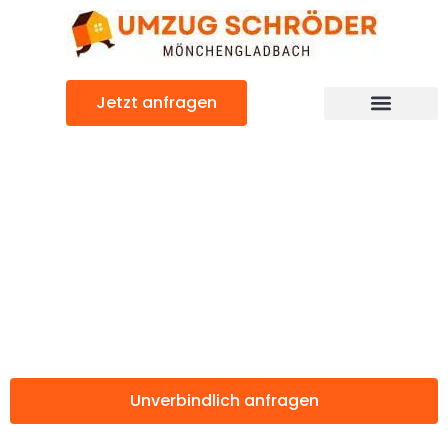
Zum
Inhalt
springen
Jetzt anfragen
Günstiger Sosnowiec Umzug
Umzug
Mönchengladbac
Sosnowiec
Unverbindlich anfragen