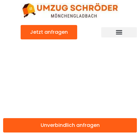
Zum
Inhalt
springen
Jetzt anfragen
Günstiger Wrocław Umzug
Umzug
Mönchengladbac
Wrocław
Unverbindlich anfragen