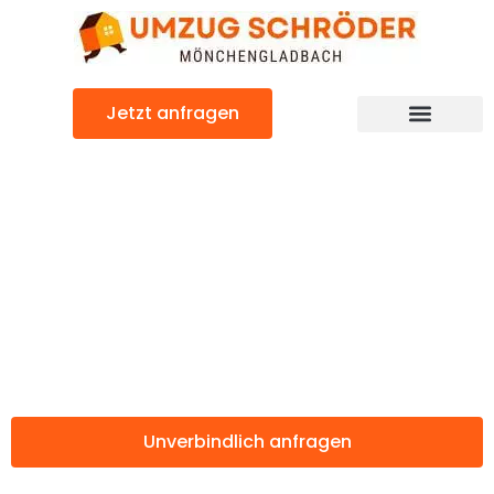
Zum
Inhalt
springen
Jetzt anfragen
Günstiger Koge Umzug
Umzug
Mönchengladbac
Koge
Unverbindlich anfragen