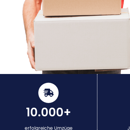
10.000+
erfolgreiche Umzüge
J