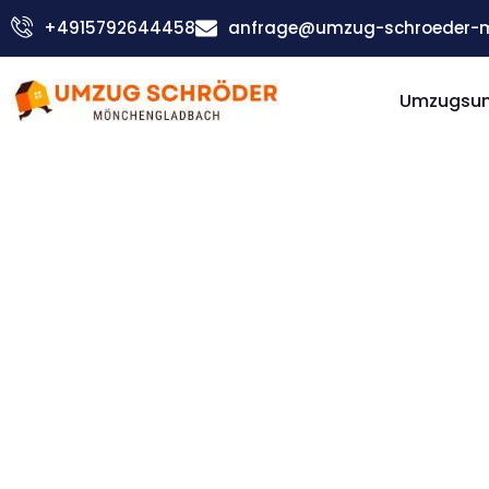
Zum
+4915792644458
anfrage@umzug-schroeder-
Inhalt
springen
Umzugsu
Günstiger Horsholm Umzug
Umzug
Möncheng