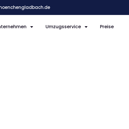
moenchengladbach.de
nternehmen
Umzugsservice
Preise
ladb