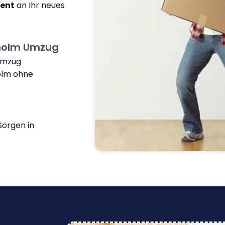
ient
an Ihr neues
sholm Umzug
 Umzug
lm ohne
orgen in