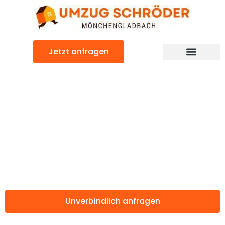
Zum
Inhalt
springen
Jetzt anfragen
Günstiger Esbjerg Umzug
Umzug
Mönchengladbac
Esbjerg
Unverbindlich anfragen