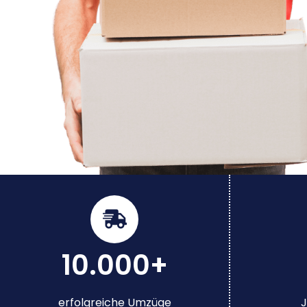
10.000+
erfolgreiche Umzüge
J