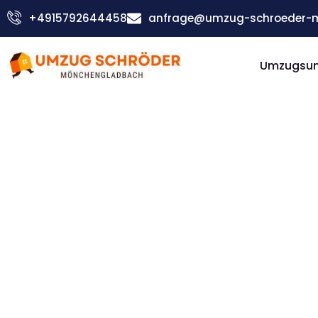
Zum
+4915792644458
anfrage@umzug-schroeder-
Inhalt
springen
Umzugsu
Günstiger Burgas Umzug
Umzug
Möncheng