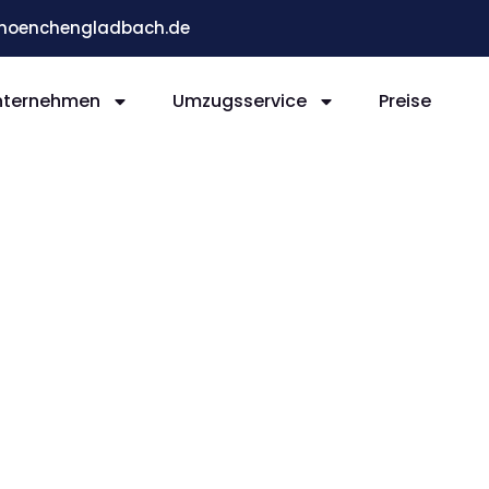
moenchengladbach.de
nternehmen
Umzugsservice
Preise
ladb