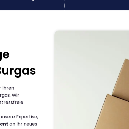
ge
Burgas
r Ihren
gas. Wir
stressfreie
nsere Expertise,
ient
an Ihr neues